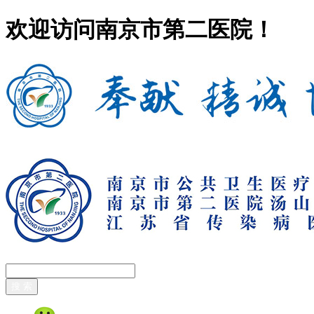
欢迎访问南京市第二医院！