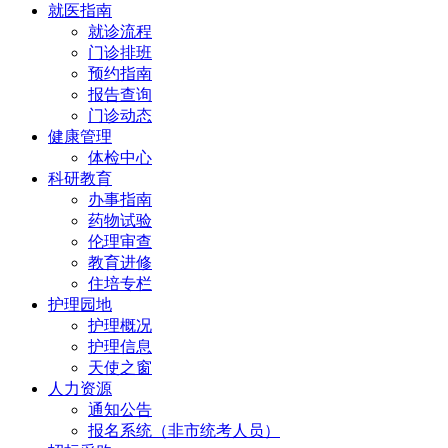
就医指南
就诊流程
门诊排班
预约指南
报告查询
门诊动态
健康管理
体检中心
科研教育
办事指南
药物试验
伦理审查
教育进修
住培专栏
护理园地
护理概况
护理信息
天使之窗
人力资源
通知公告
报名系统（非市统考人员）