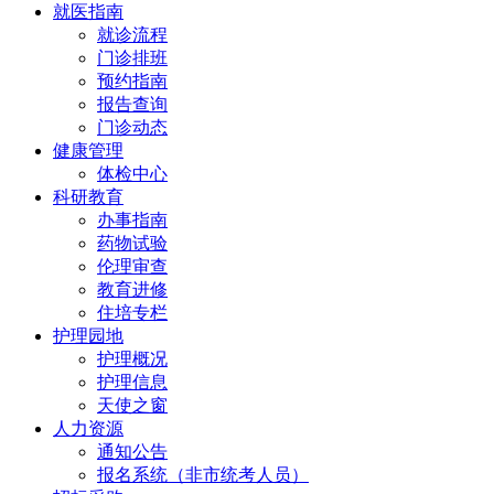
就医指南
就诊流程
门诊排班
预约指南
报告查询
门诊动态
健康管理
体检中心
科研教育
办事指南
药物试验
伦理审查
教育进修
住培专栏
护理园地
护理概况
护理信息
天使之窗
人力资源
通知公告
报名系统（非市统考人员）